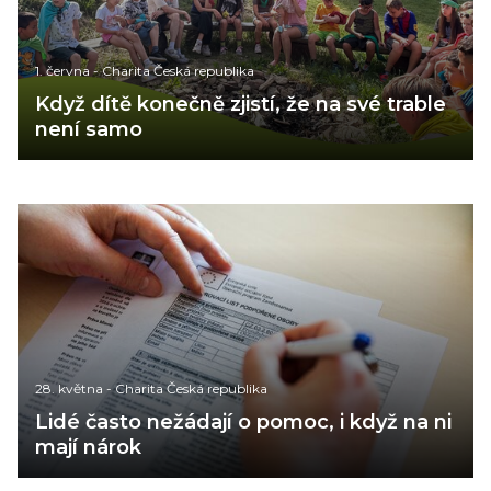
1. června
-
Charita Česká republika
Když dítě konečně zjistí, že na své trable
není samo
28. května
-
Charita Česká republika
Lidé často nežádají o pomoc, i když na ni
mají nárok