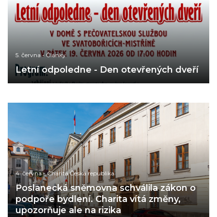
5. června
-
Články
Letní odpoledne - Den otevřených dveří
4. června
-
Charita Česká republika
Poslanecká sněmovna schválila zákon o
podpoře bydlení. Charita vítá změny,
upozorňuje ale na rizika