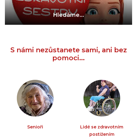
Hledáme...
S námi nezůstanete sami, ani bez
pomoci...
Senioři
Lidé se zdravotním
postižením