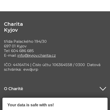
Charita
Kyjov
třída Palackého 194/30
697 01 Kyjov
Tel: 604 686 685
E-mail:
info@kyjov.charita.cz
IČO: 44164114 | Číslo účtu: 106364558 / 0300 Datová
schránka: ewdjvrp
O Charitě
Co děláme
Your data is safe with us!